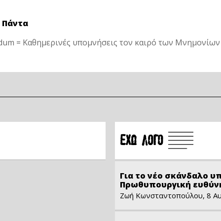
 Πάντα
m = Καθημερινές υπομνήσεις τον καιρό των Μνημονίων
Å×Ù ËÏÃÏ
Για το νέο σκάνδαλο υ
Πρωθυπουργική ευθύν
Ζωή Κωνσταντοπούλου, 8 Α