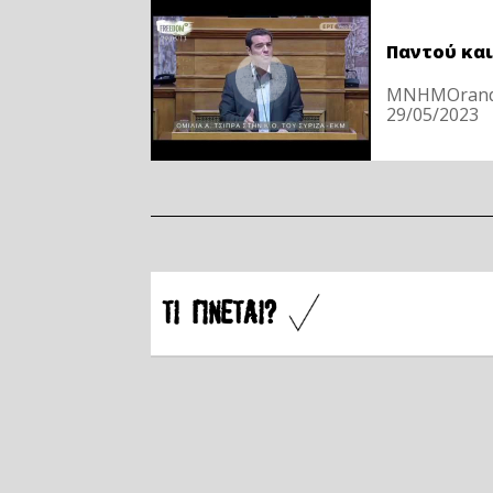
Παντού και
ΜΝΗΜΟrandu
29/05/2023
ÔÉ ÃÉÍÅÔÁÉ?